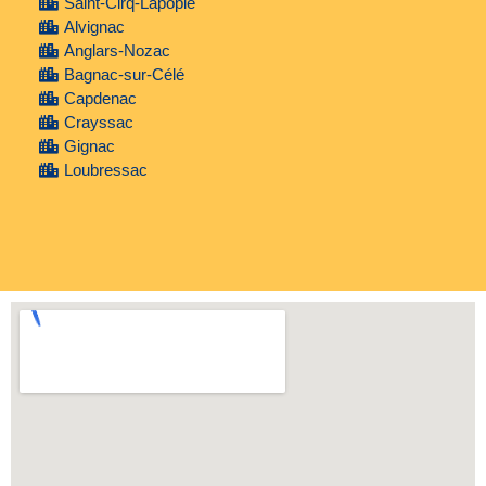
Saint-Cirq-Lapopie
Alvignac
Anglars-Nozac
Bagnac-sur-Célé
Capdenac
Crayssac
Gignac
Loubressac