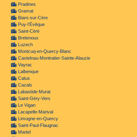
Pradines
Gramat
Biars-sur-Cère
Puy-l'Évêque
Saint-Céré
Bretenoux
Luzech
Montcuq-en-Quercy-Blanc
Castelnau-Montratier-Sainte-Alauzie
Vayrac
Lalbenque
Catus
Cazals
Labastide-Murat
Saint-Géry-Vers
Le Vigan
Lacapelle-Marival
Limogne-en-Quercy
Saint-Paul-Flaugnac
Martel